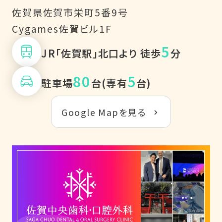
佐賀県佐賀市栄町5番9号
Cygames佐賀ビル1F
5
JR「佐賀駅」北口より 徒歩
分
80
5
駐車場
台(専有
台)
Google Mapを見る