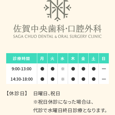
診療時間
月
火
水
木
金
土
日
9:00-13:00
●
●
※
●
●
●
━
14:30-18:00
●
●
※
●
●
●
━
【休診日】
日曜日、祝日
※祝日休診になった場合は、
代診で水曜日終日診療となります。