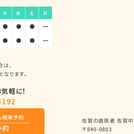
木
金
土
日
●
●
●
━
●
●
●
━
合は、
となります。
お気軽に！
4192
も簡単予約
佐賀の歯医者 佐賀
予約
〒840-0803