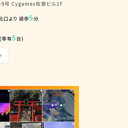
番9号
Cygames佐賀ビル1F
5
北口より 徒歩
分
5
(専有
台)