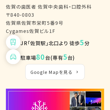
佐賀の歯医者 佐賀中央歯科・口腔外科
〒840-0803
佐賀県佐賀市栄町5番9号
Cygames佐賀ビル1F
5
JR「佐賀駅」北口より 徒歩
分
80
5
駐車場
台(専有
台)
Google Mapを見る